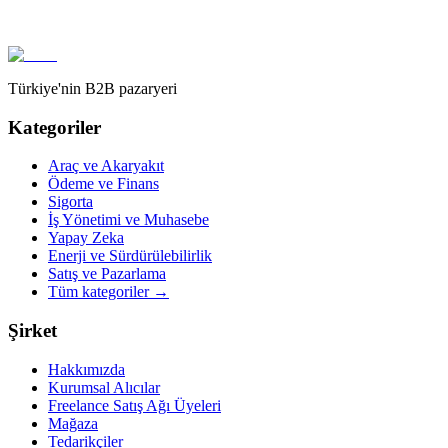
Melontik
Hemen teklif iste
İncele
Türkiye'nin B2B pazaryeri
Kategoriler
Araç ve Akaryakıt
Ödeme ve Finans
Sigorta
İş Yönetimi ve Muhasebe
Yapay Zeka
Enerji ve Sürdürülebilirlik
Satış ve Pazarlama
Tüm kategoriler
→
Şirket
Hakkımızda
Kurumsal Alıcılar
Freelance Satış Ağı Üyeleri
Mağaza
Tedarikçiler