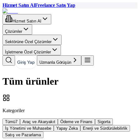
Hizmet Satın Al
Freelance Satış Yap
Hizmet Satın Al
Çözümler
Sektörüne Özel Çözümler
İşletmene Özel Çözümler
Giriş Yap
Uzmanla Görüşün
Tüm ürünler
Kategoriler
Tümü
7
Araç ve Akaryakıt
Ödeme ve Finans
Sigorta
İş Yönetimi ve Muhasebe
Yapay Zeka
Enerji ve Sürdürülebilirlik
Satış ve Pazarlama