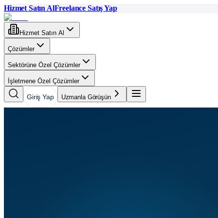
Hizmet Satın Al
Freelance Satış Yap
Hizmet Satın Al
Çözümler
Sektörüne Özel Çözümler
İşletmene Özel Çözümler
Giriş Yap
Uzmanla Görüşün