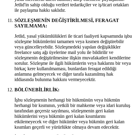
Jetlid'in sahip olduğu verileri tedarikçiler ve iş/ticari ortakları
ile paylaşma hakkı saklıdır.
SÖZLEŞMENİN DEĞİŞTİRİLMESİ, FERAGAT
SAYILMAMA:
Jetlid, yasal yükümlülükleri ile ticari faaliyeti kapsamında işbu
sözleşme hükümlerini tamamen veya kısmen değiştirebilir
veya güncelleyebilir. Sözleşmedeki yapılan değişiklikler
freelance satış ağı üyelerine mail yolu ile bildirilir ve
sözleşmenin değiştirilmesine ilişkin muvafakatleri kendilerine
sorulur. Sözleşme ile ilgili hükümlerin veya haklarını bir veya
birkaç kere kullanılmaması, bunlardan feragat edildiği
anlamına gelmeyecek ve diğer tarafa kazanılmış hak
iddiasında bulunma hakkını vermeyecektir.
BÖLÜNEBİLİRLİK:
İşbu sözleşmenin herhangi bir hükmünün veya hükmün
herhangi bir kısmının, yetkili bir mahkeme veya idari kuruluş
tarafından geçersiz sayılması, sözleşmenin geri kalan
hükümlerini veya hükmün geri kalan kısımlarını
etkilemeyecek ve diğer hükümler veya hükmün geri kalan
kısımları geçerli ve yürürlükte olmaya devam edecektir.