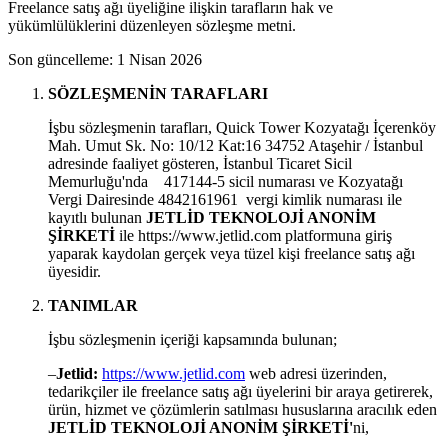
Freelance satış ağı üyeliğine ilişkin tarafların hak ve
yükümlülüklerini düzenleyen sözleşme metni.
Son güncelleme
:
1 Nisan 2026
SÖZLEŞMENİN TARAFLARI
İşbu sözleşmenin tarafları, Quick Tower Kozyatağı İçerenköy
Mah. Umut Sk. No: 10/12 Kat:16 34752 Ataşehir / İstanbul
adresinde faaliyet gösteren, İstanbul Ticaret Sicil
Memurluğu'nda 417144-5 sicil numarası ve Kozyatağı
Vergi Dairesinde 4842161961 vergi kimlik numarası ile
kayıtlı bulunan
JETLİD TEKNOLOJİ ANONİM
ŞİRKETİ
ile https://www.jetlid.com platformuna giriş
yaparak kaydolan gerçek veya tüzel kişi freelance satış ağı
üyesidir.
TANIMLAR
İşbu sözleşmenin içeriği kapsamında bulunan;
–
Jetlid:
https://www.jetlid.com
web adresi üzerinden,
tedarikçiler ile freelance satış ağı üyelerini bir araya getirerek,
ürün, hizmet ve çözümlerin satılması hususlarına aracılık eden
JETLİD
TEKNOLOJİ ANONİM ŞİRKETİ'
ni,