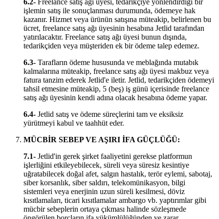
6.2-
Freelance satış ağı üyesi, tedarikçiye yönlendirdiği bir
işlemin satış ile sonuçlanması durumunda, ödemeye hak
kazanır. Hizmet veya ürünün satışına müteakip, belirlenen bu
ücret, freelance satış ağı üyesinin hesabına Jetlid tarafından
yatırılacaktır. Freelance satış ağı üyesi bunun dışında,
tedarikçiden veya müşteriden ek bir ödeme talep edemez.
6.3-
Tarafların ödeme hususunda ve meblağında mutabık
kalmalarına müteakip, freelance satış ağı üyesi makbuz veya
fatura tanzim ederek Jetlid'e iletir. Jetlid, tedarikçiden ödemeyi
tahsil etmesine müteakip, 5 (beş) iş günü içerisinde freelance
satış ağı üyesinin kendi adına olacak hesabına ödeme yapar.
6.4-
Jetlid satış ve ödeme süreçlerini tam ve eksiksiz
yürütmeyi kabul ve taahhüt eder.
MÜCBİR SEBEP VE AŞIRI İFA GÜÇLÜĞÜ:
7.1-
Jetlid'in gerek şirket faaliyetini gerekse platformun
işlerliğini etkileyebilecek, süreli veya süresiz kesintiye
uğratabilecek doğal afet, salgın hastalık, terör eylemi, sabotaj,
siber korsanlık, siber saldırı, telekomünikasyon, bilgi
sistemleri veya enerjinin uzun süreli kesilmesi, döviz
kısıtlamaları, ticari kısıtlamalar ambargo vb. yaptırımlar gibi
mücbir sebeplerin ortaya çıkması halinde sözleşmede
öngörülen borçların ifa yükümlülüğünden ve zarar