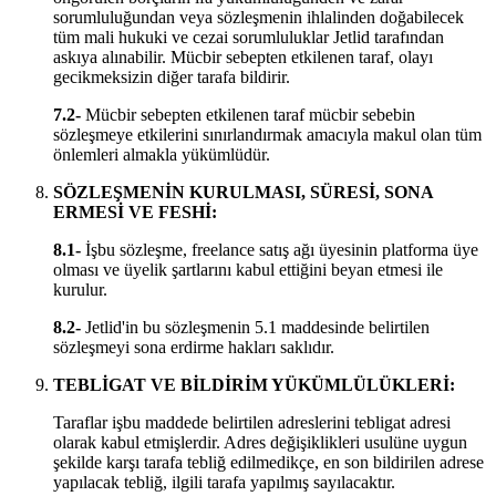
sorumluluğundan veya sözleşmenin ihlalinden doğabilecek
tüm mali hukuki ve cezai sorumluluklar Jetlid tarafından
askıya alınabilir. Mücbir sebepten etkilenen taraf, olayı
gecikmeksizin diğer tarafa bildirir.
7.2-
Mücbir sebepten etkilenen taraf mücbir sebebin
sözleşmeye etkilerini sınırlandırmak amacıyla makul olan tüm
önlemleri almakla yükümlüdür.
SÖZLEŞMENİN KURULMASI, SÜRESİ, SONA
ERMESİ VE FESHİ:
8.1-
İşbu sözleşme, freelance satış ağı üyesinin platforma üye
olması ve üyelik şartlarını kabul ettiğini beyan etmesi ile
kurulur.
8.2-
Jetlid'in bu sözleşmenin 5.1 maddesinde belirtilen
sözleşmeyi sona erdirme hakları saklıdır.
TEBLİGAT VE BİLDİRİM YÜKÜMLÜLÜKLERİ:
Taraflar işbu maddede belirtilen adreslerini tebligat adresi
olarak kabul etmişlerdir. Adres değişiklikleri usulüne uygun
şekilde karşı tarafa tebliğ edilmedikçe, en son bildirilen adrese
yapılacak tebliğ, ilgili tarafa yapılmış sayılacaktır.