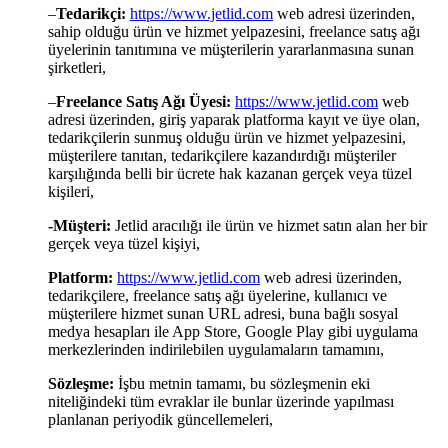
–
Tedarikçi:
https://www.jetlid.com
web adresi üzerinden,
sahip olduğu ürün ve hizmet yelpazesini, freelance satış ağı
üyelerinin tanıtımına ve müşterilerin yararlanmasına sunan
şirketleri,
–
Freelance Satış Ağı Üyesi:
https://www.jetlid.com
web
adresi üzerinden, giriş yaparak platforma kayıt ve üye olan,
tedarikçilerin sunmuş olduğu ürün ve hizmet yelpazesini,
müşterilere tanıtan, tedarikçilere kazandırdığı müşteriler
karşılığında belli bir ücrete hak kazanan gerçek veya tüzel
kişileri,
-Müşteri:
Jetlid aracılığı ile ürün ve hizmet satın alan her bir
gerçek veya tüzel kişiyi,
Platform:
https://www.jetlid.com
web adresi üzerinden,
tedarikçilere, freelance satış ağı üyelerine, kullanıcı ve
müşterilere hizmet sunan URL adresi, buna bağlı sosyal
medya hesapları ile App Store, Google Play gibi uygulama
merkezlerinden indirilebilen uygulamaların tamamını,
Sözleşme:
İşbu metnin tamamı, bu sözleşmenin eki
niteliğindeki tüm evraklar ile bunlar üzerinde yapılması
planlanan periyodik güncellemeleri,