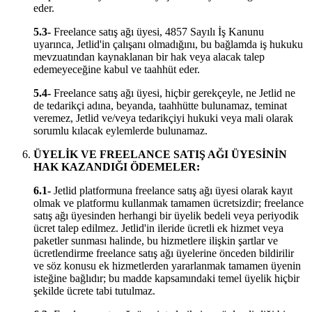
eder.
5.3-
Freelance satış ağı üyesi, 4857 Sayılı İş Kanunu
uyarınca, Jetlid'in çalışanı olmadığını, bu bağlamda iş hukuku
mevzuatından kaynaklanan bir hak veya alacak talep
edemeyeceğine kabul ve taahhüt eder.
5.4-
Freelance satış ağı üyesi, hiçbir gerekçeyle, ne Jetlid ne
de tedarikçi adına, beyanda, taahhütte bulunamaz, teminat
veremez, Jetlid ve/veya tedarikçiyi hukuki veya mali olarak
sorumlu kılacak eylemlerde bulunamaz.
ÜYELİK VE FREELANCE SATIŞ AĞI ÜYESİNİN
HAK KAZANDIĞI ÖDEMELER:
6.1-
Jetlid platformuna freelance satış ağı üyesi olarak kayıt
olmak ve platformu kullanmak tamamen ücretsizdir; freelance
satış ağı üyesinden herhangi bir üyelik bedeli veya periyodik
ücret talep edilmez. Jetlid'in ileride ücretli ek hizmet veya
paketler sunması halinde, bu hizmetlere ilişkin şartlar ve
ücretlendirme freelance satış ağı üyelerine önceden bildirilir
ve söz konusu ek hizmetlerden yararlanmak tamamen üyenin
isteğine bağlıdır; bu madde kapsamındaki temel üyelik hiçbir
şekilde ücrete tabi tutulmaz.