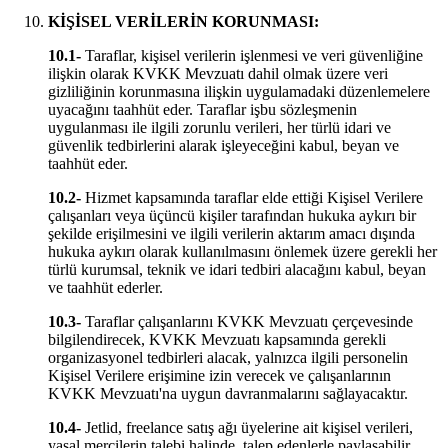
KİŞİSEL VERİLERİN KORUNMASI:
10.1-
Taraflar, kişisel verilerin işlenmesi ve veri güvenliğine
ilişkin olarak KVKK Mevzuatı dahil olmak üzere veri
gizliliğinin korunmasına ilişkin uygulamadaki düzenlemelere
uyacağını taahhüt eder. Taraflar işbu sözleşmenin
uygulanması ile ilgili zorunlu verileri, her türlü idari ve
güvenlik tedbirlerini alarak işleyeceğini kabul, beyan ve
taahhüt eder.
10.2-
Hizmet kapsamında taraflar elde ettiği Kişisel Verilere
çalışanları veya üçüncü kişiler tarafından hukuka aykırı bir
şekilde erişilmesini ve ilgili verilerin aktarım amacı dışında
hukuka aykırı olarak kullanılmasını önlemek üzere gerekli her
türlü kurumsal, teknik ve idari tedbiri alacağını kabul, beyan
ve taahhüt ederler.
10.3-
Taraflar çalışanlarını KVKK Mevzuatı çerçevesinde
bilgilendirecek, KVKK Mevzuatı kapsamında gerekli
organizasyonel tedbirleri alacak, yalnızca ilgili personelin
Kişisel Verilere erişimine izin verecek ve çalışanlarının
KVKK Mevzuatı'na uygun davranmalarını sağlayacaktır.
10.4-
Jetlid, freelance satış ağı üyelerine ait kişisel verileri,
yasal mercilerin talebi halinde, talep edenlerle paylaşabilir.