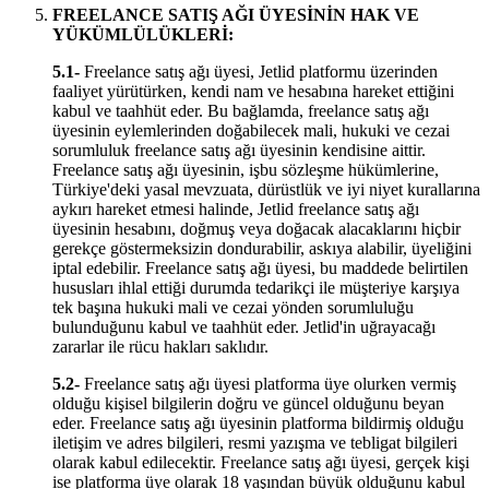
FREELANCE SATIŞ AĞI ÜYESİNİN HAK VE
YÜKÜMLÜLÜKLERİ:
5.1-
Freelance satış ağı üyesi, Jetlid platformu üzerinden
faaliyet yürütürken, kendi nam ve hesabına hareket ettiğini
kabul ve taahhüt eder. Bu bağlamda, freelance satış ağı
üyesinin eylemlerinden doğabilecek mali, hukuki ve cezai
sorumluluk freelance satış ağı üyesinin kendisine aittir.
Freelance satış ağı üyesinin, işbu sözleşme hükümlerine,
Türkiye'deki yasal mevzuata, dürüstlük ve iyi niyet kurallarına
aykırı hareket etmesi halinde, Jetlid freelance satış ağı
üyesinin hesabını, doğmuş veya doğacak alacaklarını hiçbir
gerekçe göstermeksizin dondurabilir, askıya alabilir, üyeliğini
iptal edebilir. Freelance satış ağı üyesi, bu maddede belirtilen
hususları ihlal ettiği durumda tedarikçi ile müşteriye karşıya
tek başına hukuki mali ve cezai yönden sorumluluğu
bulunduğunu kabul ve taahhüt eder. Jetlid'in uğrayacağı
zararlar ile rücu hakları saklıdır.
5.2-
Freelance satış ağı üyesi platforma üye olurken vermiş
olduğu kişisel bilgilerin doğru ve güncel olduğunu beyan
eder. Freelance satış ağı üyesinin platforma bildirmiş olduğu
iletişim ve adres bilgileri, resmi yazışma ve tebligat bilgileri
olarak kabul edilecektir. Freelance satış ağı üyesi, gerçek kişi
ise platforma üye olarak 18 yaşından büyük olduğunu kabul