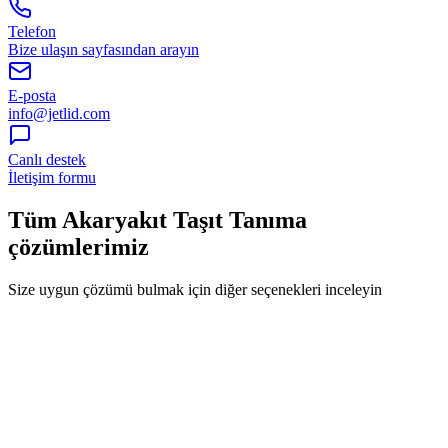
Telefon
Bize ulaşın sayfasından arayın
E-posta
info@jetlid.com
Canlı destek
İletişim formu
Tüm Akaryakıt Taşıt Tanıma
çözümlerimiz
Size uygun çözümü bulmak için diğer seçenekleri inceleyin
ÖZEL FIRSAT
Araç ve Akaryakıt
Taşıt Tanıma Sistemi - Yakıtmatik - KobiFilo