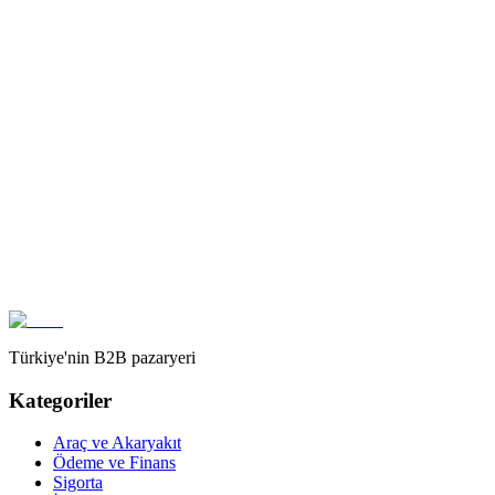
Var
Var
Var, 7/24 online takip
Tek fatura ile muhasebe kolaylığı
Belirtilmemiş
Var
Ayda 3 kez toplu fatura
Teklif İste
Teklif İste
Teklif İste
Türkiye'nin B2B pazaryeri
Kategoriler
Araç ve Akaryakıt
Ödeme ve Finans
Sigorta