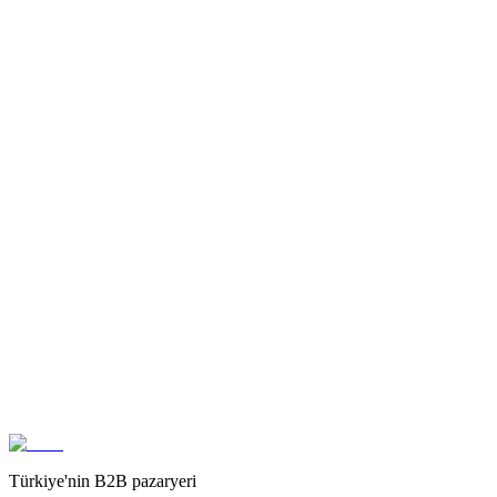
Günlük bakiye üzerinden faiz
—
Vade zorunluluğu
Yok
Yok
—
Faiz işleyişi için alt limit
20.000
Turuncu Hesapların toplam bakiyesine göre alt limit belirlenir
—
Faiz işleyişi için üst limit
Üst limit yok
150.000.000 TL'yi aşması durumunda, sadece aşan kısmına %5 faiz
—
Teklif İste
Teklif İste
Türkiye'nin B2B pazaryeri