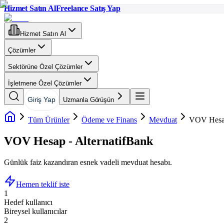
Hizmet Satın Al
Freelance Satış Yap
Hizmet Satın Al
Çözümler
Sektörüne Özel Çözümler
İşletmene Özel Çözümler
Giriş Yap
Uzmanla Görüşün
Tüm Ürünler
Ödeme ve Finans
Mevduat
VOV Hesap
VOV Hesap - AlternatifBank
Günlük faiz kazandıran esnek vadeli mevduat hesabı.
Hemen teklif iste
1
Hedef kullanıcı
Bireysel kullanıcılar
2