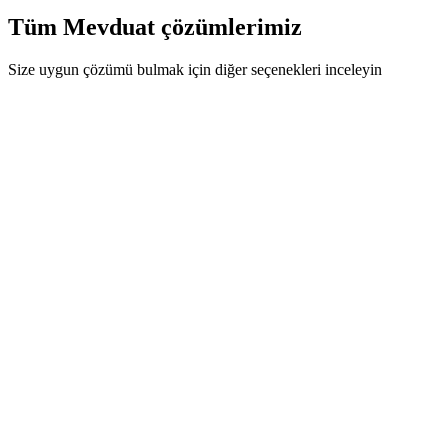
Tüm Mevduat çözümlerimiz
Size uygun çözümü bulmak için diğer seçenekleri inceleyin
ÖZEL FIRSAT
Ödeme ve Finansal Hizmetler
Turuncu Hesap - ING Bank
ING Bank A.Ş.
Özel fırsat
Paranız günlük değerlensin, vade beklemeden kullanın. Üstelik ücretsiz
Hemen teklif iste
İncele
Mevduat karşılaştırma paneli