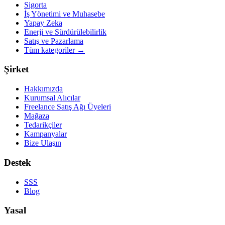
Sigorta
İş Yönetimi ve Muhasebe
Yapay Zeka
Enerji ve Sürdürülebilirlik
Satış ve Pazarlama
Tüm kategoriler
→
Şirket
Hakkımızda
Kurumsal Alıcılar
Freelance Satış Ağı Üyeleri
Mağaza
Tedarikçiler
Kampanyalar
Bize Ulaşın
Destek
SSS
Blog
Yasal