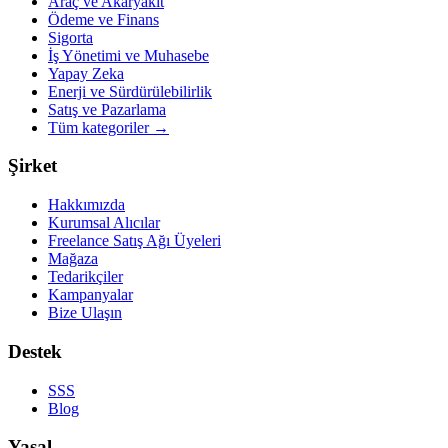
Araç ve Akaryakıt
Ödeme ve Finans
Sigorta
İş Yönetimi ve Muhasebe
Yapay Zeka
Enerji ve Sürdürülebilirlik
Satış ve Pazarlama
Tüm kategoriler
→
Şirket
Hakkımızda
Kurumsal Alıcılar
Freelance Satış Ağı Üyeleri
Mağaza
Tedarikçiler
Kampanyalar
Bize Ulaşın
Destek
SSS
Blog
Yasal