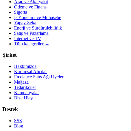
Araç ve Akaryakıt
Ödeme ve Finans
Sigorta
İş Yönetimi ve Muhasebe
Yapay Zeka
Enerji ve Sürdürülebilirlik
Satış ve Pazarlama
Internet ve TV
Tüm kategoriler
→
Şirket
Hakkımızda
Kurumsal Alıcılar
Freelance Satış Ağı Üyeleri
Mağaza
Tedarikçiler
Kampanyalar
Bize Ulaşın
Destek
SSS
Blog