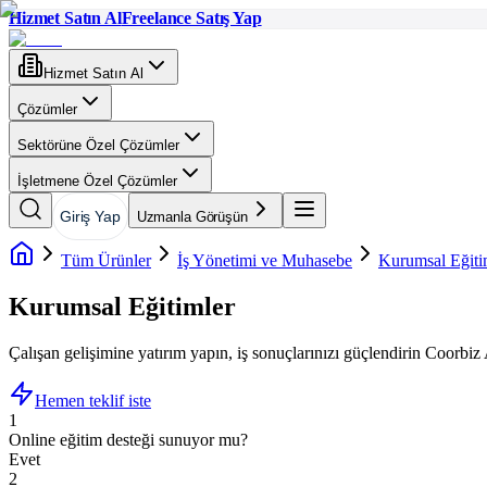
Hizmet Satın Al
Freelance Satış Yap
Hizmet Satın Al
Çözümler
Sektörüne Özel Çözümler
İşletmene Özel Çözümler
Giriş Yap
Uzmanla Görüşün
Tüm Ürünler
İş Yönetimi ve Muhasebe
Kurumsal Eğit
Kurumsal Eğitimler
Çalışan gelişimine yatırım yapın, iş sonuçlarınızı güçlendirin Coorbiz 
Hemen teklif iste
1
Online eğitim desteği sunuyor mu?
Evet
2