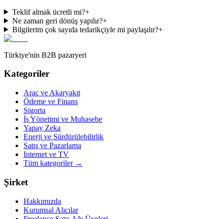
Teklif almak ücretli mi?
+
Ne zaman geri dönüş yapılır?
+
Bilgilerim çok sayıda tedarikçiyle mi paylaşılır?
+
Türkiye'nin B2B pazaryeri
Kategoriler
Araç ve Akaryakıt
Ödeme ve Finans
Sigorta
İş Yönetimi ve Muhasebe
Yapay Zeka
Enerji ve Sürdürülebilirlik
Satış ve Pazarlama
Internet ve TV
Tüm kategoriler
→
Şirket
Hakkımızda
Kurumsal Alıcılar
Freelance Satış Ağı Üyeleri