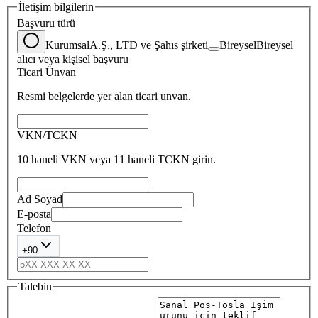
İletişim bilgilerin
Başvuru türü
Kurumsal
A.Ş., LTD ve Şahıs şirketi
Bireysel
Bireysel
alıcı veya kişisel başvuru
Ticari Ünvan
Resmi belgelerde yer alan ticari unvan.
VKN/TCKN
10 haneli VKN veya 11 haneli TCKN girin.
Ad Soyad
E-posta
Telefon
+90
Talebin