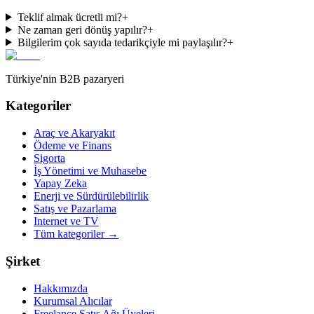
Teklif almak ücretli mi?
+
Ne zaman geri dönüş yapılır?
+
Bilgilerim çok sayıda tedarikçiyle mi paylaşılır?
+
Türkiye'nin B2B pazaryeri
Kategoriler
Araç ve Akaryakıt
Ödeme ve Finans
Sigorta
İş Yönetimi ve Muhasebe
Yapay Zeka
Enerji ve Sürdürülebilirlik
Satış ve Pazarlama
Internet ve TV
Tüm kategoriler
→
Şirket
Hakkımızda
Kurumsal Alıcılar
Freelance Satış Ağı Üyeleri