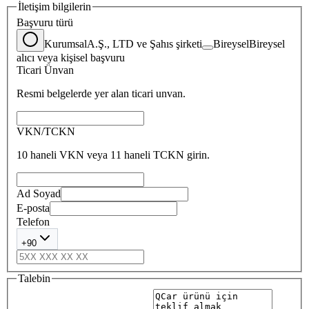
İletişim bilgilerin
Başvuru türü
Kurumsal
A.Ş., LTD ve Şahıs şirketi
Bireysel
Bireysel
alıcı veya kişisel başvuru
Ticari Ünvan
Resmi belgelerde yer alan ticari unvan.
VKN/TCKN
10 haneli VKN veya 11 haneli TCKN girin.
Ad Soyad
E-posta
Telefon
+90
Talebin