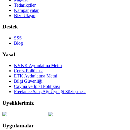
Tedarikçiler
Kampanyalar
Bize Ulaşın
Destek
SSS
Blog
Yasal
KVKK Aydınlatma Metni
Çerez Politikası
ETK Aydınlatma Metni
Bilgi Güvenliği
Cayma ve İptal Politikası
Freelance Satış Ağı Üyeliği Sözleşmesi
Üyeliklerimiz
Uygulamalar