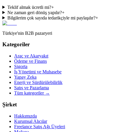
Teklif almak ücretli mi?
+
Ne zaman geri dönüş yapılır?
+
Bilgilerim çok sayıda tedarikçiyle mi paylaşılır?
+
Türkiye'nin B2B pazaryeri
Kategoriler
Araç ve Akaryakıt
Ödeme ve Finans
Sigorta
İş Yönetimi ve Muhasebe
Yapay Zeka
Enerji ve Sürdürülebilirlik
Satış ve Pazarlama
Tüm kategoriler
→
Şirket
Hakkımızda
Kurumsal Alıcılar
Freelance Satış Ağı Üyeleri
Mağaza