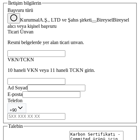
İletişim bilgilerin
Başvuru türü
Kurumsal
A.Ş., LTD ve Şahıs şirketi
Bireysel
Bireysel
alıcı veya kişisel başvuru
Ticari Ünvan
Resmi belgelerde yer alan ticari unvan.
VKN/TCKN
10 haneli VKN veya 11 haneli TCKN girin.
Ad Soyad
E-posta
Telefon
+90
Talebin