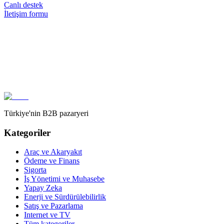
Canlı destek
İletişim formu
Türkiye'nin B2B pazaryeri
Kategoriler
Araç ve Akaryakıt
Ödeme ve Finans
Sigorta
İş Yönetimi ve Muhasebe
Yapay Zeka
Enerji ve Sürdürülebilirlik
Satış ve Pazarlama
Internet ve TV
Tüm kategoriler
→